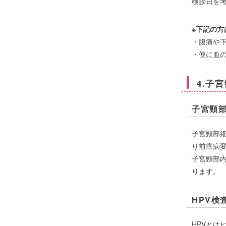
検診日を
※下記の方
・腹痛や
・便に血
4.子
子宮頸
子宮頸部
り前癌病
子宮頸部
ります。
HPV検
HPVとはヒ