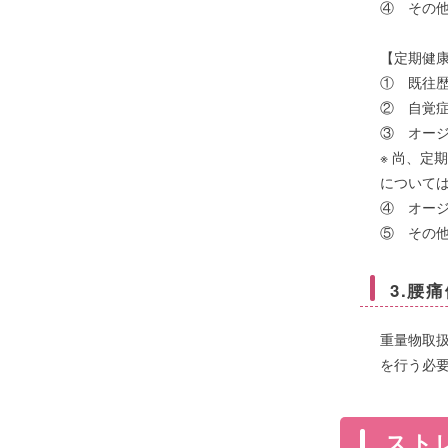
④ その
【定期健
① 既往
② 自覚
③ オージオ
※ 尚、定
について
④ オージオ
⑤ その
3.腰
重量物取
を行う必
スト