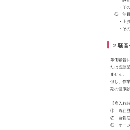
・その他
⑤ 筋骨
・上肢の
・その他
2.騒
等価騒音レ
たは当該
ません。
但し、作業
期の健康
【雇入れ
① 既往
② 自覚
③ オージオ