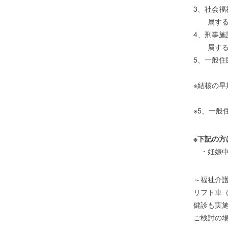
3、社会福
属する年
4、刑事施
属する年
5、一般住
※結核の
※5、一
※下記の方
・妊娠中
～福祉介
リフト車
健診も実
ご検討の