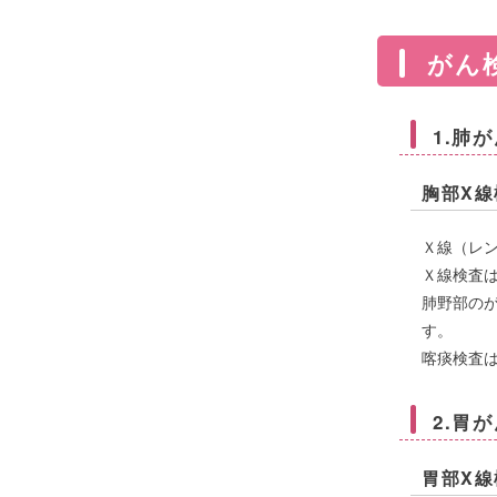
がん
1.肺
胸部X
Ｘ線（レ
Ｘ線検査
肺野部の
す。
喀痰検査
2.胃
胃部X線