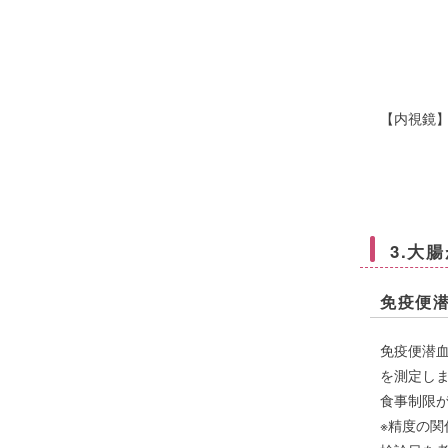
・腎臓
・現在、
・ベッド
体を支
【内視鏡
・内視
・心
・呼吸
3.大
免疫便
免疫便潜
を測定し
食事制限
※精度の