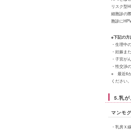
リスク型H
細胞診の
胞診にH
※下記の方
・生理中
・妊娠ま
・子宮が
・性交渉
※ 最近
ください
5.乳
マンモ
・乳房Ｘ