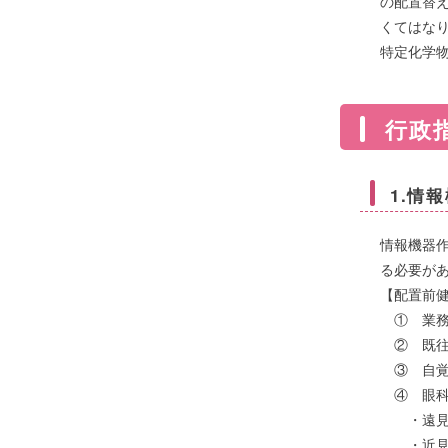
の配置替
くてはな
特定化学
行政
1.情
情報機器
る必要が
【配置前
① 業務
② 既往
③ 自覚
④ 眼
・遠見
・近見検査