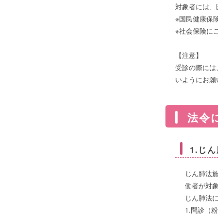
対象者には、
※国民健康保
※社会保険に
【注意】
受診の際には
いようにお願
法令
1.じ
じん肺法
働者が対
じん肺法
1.問診（