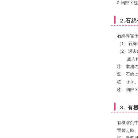
2.胸部Ｘ
2.石
石綿障害
（1）石
（2）過
雇入れ時
① 業務
② 石綿
③ せき
④ 胸部
3. 
有機溶剤
置替え時
① 業務