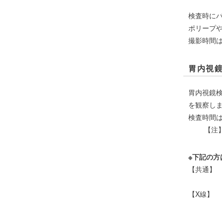
検査時に
ポリープ
撮影時間は
胃内視
胃内視鏡
を観察し
検査時間は
【注】検
※下記の方
【共通】
・妊娠
【X線】
・現在、
・バリウ