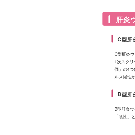
肝炎
C型肝
C型肝炎
1次スク
価」の4つ
ルス陽性
B型肝
B型肝炎
「陰性」