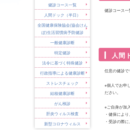
健診コース一覧
健診コース一
人間ドック（半日）
全国健康保険協会(協会けん
ぽ)生活習慣病予防健診
一般健康診断
特定健診
人間
法令に基づく特殊健診
任意の健診で
行政指導による健康診断
ストレスチェック
※個人でお申
ださい。
結核健康診断
がん検診
※ご自身が加
肝炎ウィルス検査
・健保により
・受診の際に
新型コロナウィルス