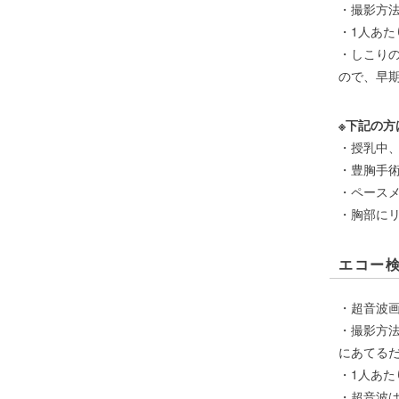
・撮影方
・1人あ
・しこり
ので、早
※下記の方
・授乳中
・豊胸手
・ペース
・胸部に
エコー
・超音波
・撮影方
にあてる
・1人あた
・超音波