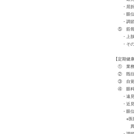
・屈折検
・眼位検
・調節機
⑤ 筋骨
・上肢の
・その他
【定期健
① 業務
② 既往
③ 自覚
④ 眼科
・遠見
・近見検査
・眼位
※医師の
異常が
・調節機