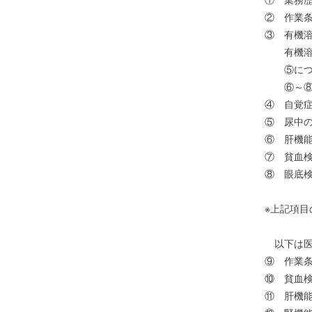
② 作業
③ 有機
有機溶剤
⑤につい
⑥～⑧お
④ 自覚
⑤ 尿中
⑥ 肝機能
⑦ 貧血
⑧ 眼底
※上記項
以下は医
⑨ 作業
⑩ 貧血
⑪ 肝機