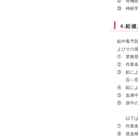
⑫ 腎機
⑬ 神経
4.鉛
鉛中毒予
よびその
① 業務
② 作業
③ 鉛に
⑤～⑥の
④ 鉛に
⑤ 血液
⑥ 尿中
以下は医
⑦ 作業
⑧ 貧血