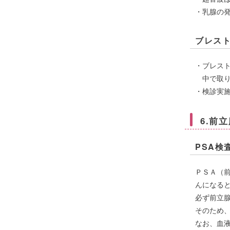
・乳腺の
ブレス
・ブレス
中で取り
・検診実
6.前
PSA検
ＰＳＡ（
んになる
必ず前立
そのため
なお、血