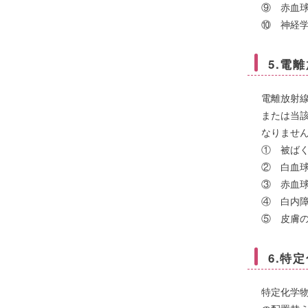
⑨ 赤血
⑩ 神経
5.電
電離放射
または当
なりませ
① 被ば
② 白血
③ 赤血
④ 白内
⑤ 皮膚
6.特
特定化学