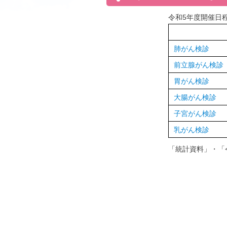
令和5年度開催日
肺がん検診
前立腺がん検診
胃がん検診
大腸がん検診
子宮がん検診
乳がん検診
「統計資料」・「